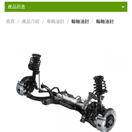
產品訊息
首頁
/
產品介紹
/
車輛油封
/
輪軸油封
/
輪軸油封