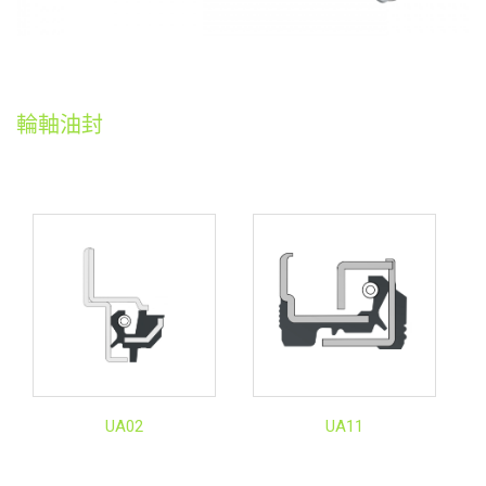
輪軸油封
UA02
UA11