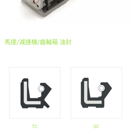
馬達/減速機/齒輪箱 油封
TC
SC