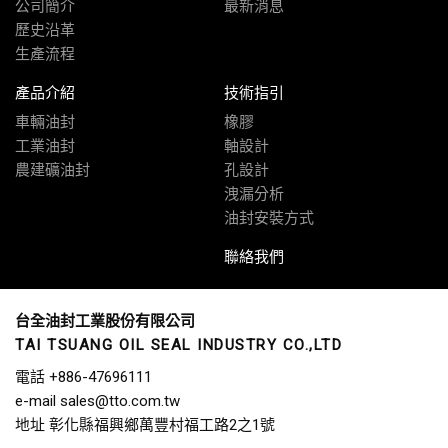
公司簡介
最新消息
歷史沿革
生產流程
產品介紹
技術指引
車輛油封
橡膠
工業油封
軸設計
農建礦油封
孔設計
洩漏分析
油封安裝方式
聯絡我們
台全油封工業股份有限公司
TAI TSUANG OIL SEAL INDUSTRY CO.,LTD
電話
+886-47696111
e-mail
sales@tto.com.tw
地址
彰化縣福興鄉萬豐村福工路2之1號