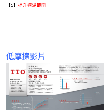
【5】
提升適溫範圍
低摩擦影片