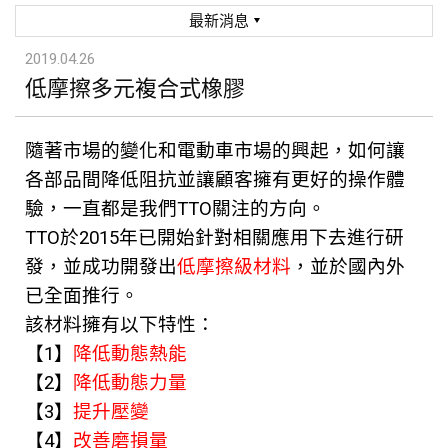
最新消息
2019.04.26
低摩擦多元複合式橡膠
隨著市場的變化和電動車市場的興起，如何讓
各部品間降低阻抗並讓顧客擁有更好的操作體
驗，一直都是我們TTO關注的方向。
TTO於2015年已開始針對相關應用下去進行研
發，並成功開發出
低摩擦級材料
，並於國內外
已全面推行。
該材料擁有以下特性：
【1】
降低動態熱能
【2】
降低動態力量
【3】
提升壓變
【4】
改善磨損量